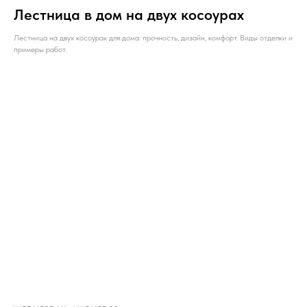
Лестница в дом на двух косоурах
Лестница на двух косоурах для дома: прочность, дизайн, комфорт. Виды отделки и
примеры работ.