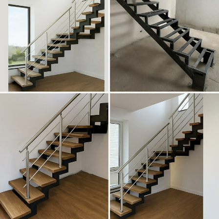
Выезд и ЗD ПРОЕКТ
бесплатно!
Лестница на
металлокаркасе по
обшивку деревом 
Москве