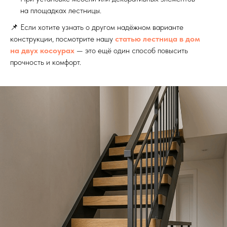
на площадках лестницы.
📌 Если хотите узнать о другом надёжном варианте
конструкции, посмотрите нашу
статью лестница в дом
на двух косоурах
— это ещё один способ повысить
прочность и комфорт.
Выезд и ЗD ПРОЕКТ
бесплатно!
Лестница на
металлокаркасе по
обшивку деревом 
Москве