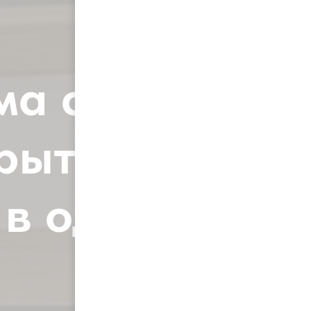
ма с
рытием:
 в одном
