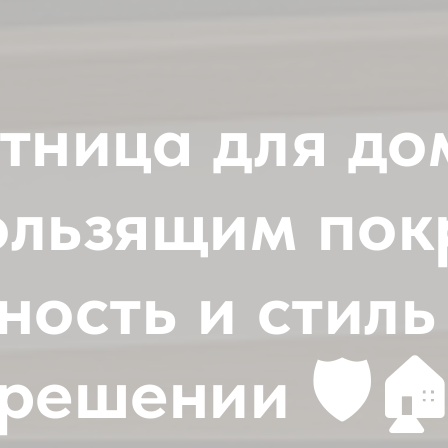
тница для до
ользящим пок
ность и стиль
решении 🛡