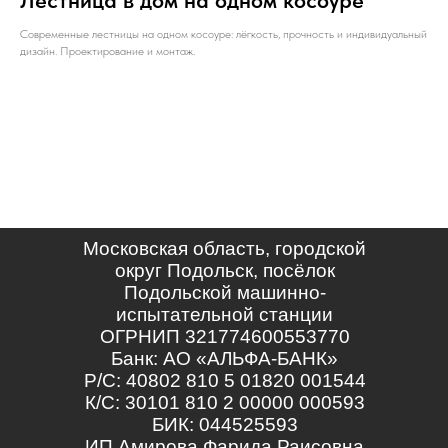
Современные лестницы на одном косоуре: лёгкость, прочность и индивидуальный
дизайн. Проектирование и монтаж.
Московская область, городской
округ Подольск, посёлок
Подольской машинно-
испытательной станции
ОГРНИП 321774600553770
Банк: АО «АЛЬФА-БАНК»
Р/С: 40802 810 5 01820 001544
К/С: 30101 810 2 00000 000593
БИК: 044525593
ИП Амирова Фарида Раисовна