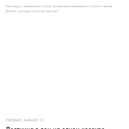
Лестницы с элементами стекла: прозрачные ограждения, ступени и декор.
Дизайн, примеры и монтаж под ключ.
TUESDAY, AUGUST 12
Лестница в дом на одном косоуре