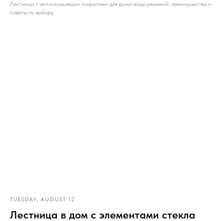
Лестница с антискользящим покрытием для дома: виды решений, преимущества и
советы по выбору.
TUESDAY, AUGUST 12
Лестница в дом с элементами стекла