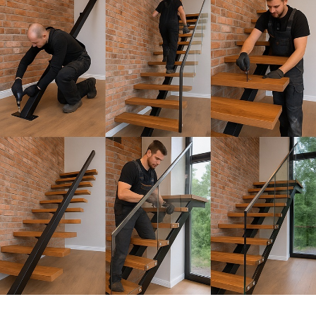
Выезд и ЗD ПРОЕКТ
бесплатно!
Лестница на
металлокаркасе по
обшивку деревом 
Москве