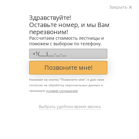
Закрыть
Изготавливаем лестницы на металлокаркасе
Здравствуйте!
на лазерном оборудовании с 2016 года
Оставьте номер, и мы Вам
Звоните:
перезвоним!
+7 (903) 207-04-69
Рассчитаем стоимость лестницы и
поможем с выбором по телефону.
Позвоните мне!
Нажимая на кнопку "
Позвоните мне
", я даю свое
согласие на обработку персональных данных и
принимаю
условия соглашения
Лестницы в стиле
японский лофт:
Выбрать удобное время звонка
сдержанная эстетика для
современных интерьеров