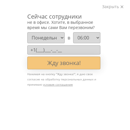
Закрыть
Изготавливаем лестницы на металлокаркасе
Сейчас сотрудники
на лазерном оборудовании с 2016 года
не в офисе. Хотите, в выбранное
Звоните:
время мы сами Вам перезвоним?
+7 (903) 207-04-69
в
Жду звонка!
Нажимая на кнопку "
Жду звонка!
", я даю свое
согласие на обработку персональных данных и
Лестницы на второй этаж
принимаю
условия соглашения
с подиумом: комфорт,
безопасность и
архитектурная
выразительность