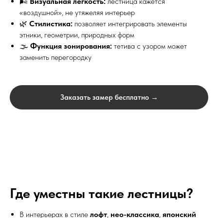
🌬
Визуальная лёгкость:
лестница кажется
«воздушной», не утяжеляя интерьер
🌿
Стилистика:
позволяет интегрировать элементы
этники, геометрии, природных форм
🌫
Функция зонирования:
тетива с узором может
заменить перегородку
Заказать замер бесплатно →
Выезд и ЗD ПРОЕКТ
бесплатно!
Лестница на
металлокаркасе по
Где уместны такие лестницы?
обшивку деревом 
В интерьерах в стиле
лофт
,
нео-классика
,
японский