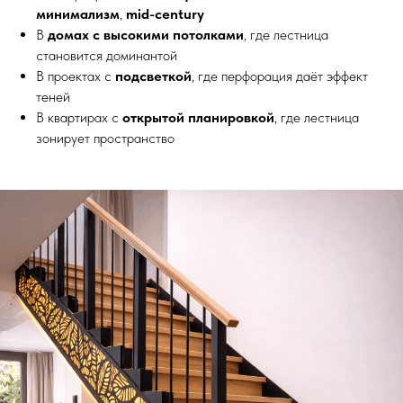
Москве
минимализм
,
mid-century
В
домах с высокими потолками
, где лестница
становится доминантой
В проектах с
подсветкой
, где перфорация даёт эффект
теней
В квартирах с
открытой планировкой
, где лестница
зонирует пространство