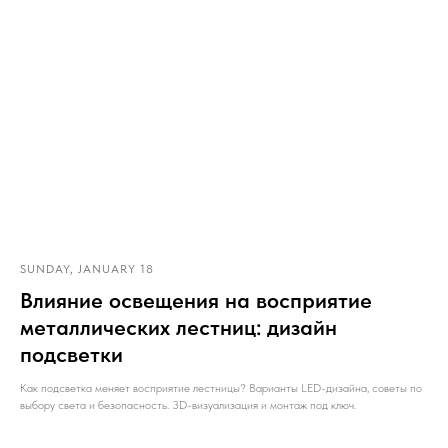
SUNDAY, JANUARY 18
Влияние освещения на восприятие
металлических лестниц: дизайн
подсветки
Как подсветка меняет восприятие лестницы? Варианты LED-дизайна, советы по
выбору света и безопасность. 3D-визуализация и монтаж под ключ.