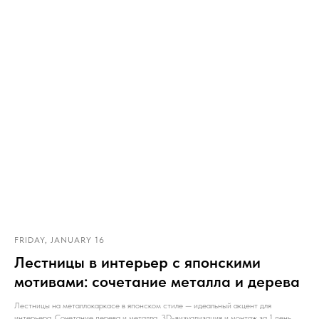
FRIDAY, JANUARY 16
Лестницы в интерьер с японскими
мотивами: сочетание металла и дерева
Лестницы на металлокаркасе в японском стиле — идеальный акцент для
интерьера. Сочетание дерева и металла. 3D-визуализация и монтаж за 1 день.