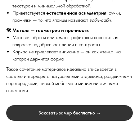
текстурой и минимальной обработкой.
Приветствуется
естественная асимметрия
, сучки,
прожилки — то, что японцы называют
ваби-саби
.
🛠 Металл — геометрия и прочность
Матовая чёрная или тёмно-графитовая порошковая
покраска подчёркивает линии и контрасты.
Каркас не привлекает внимание — он как «тень», на
которой держится форма.
Такое сочетание материалов идеально вписывается в
светлые интерьеры с натуральными отделками, раздвижными
перегородками, низкой мебелью и минималистичными
Выезд и ЗD ПРОЕКТ
бесплатно!
акцентами.
Лестница на
металлокаркасе по
Заказать замер бесплатно →
обшивку деревом 
Москве