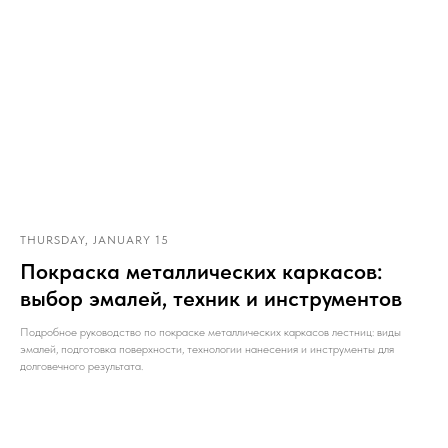
THURSDAY, JANUARY 15
Покраска металлических каркасов:
выбор эмалей, техник и инструментов
Подробное руководство по покраске металлических каркасов лестниц: виды
эмалей, подготовка поверхности, технологии нанесения и инструменты для
долговечного результата.