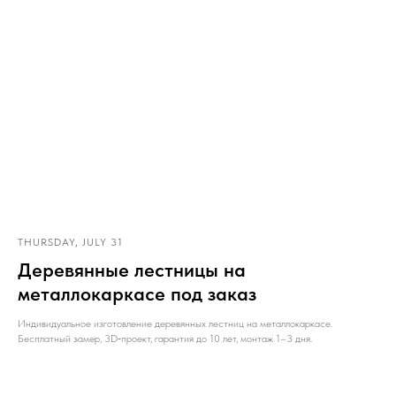
THURSDAY, JULY 31
Деревянные лестницы на
металлокаркасе под заказ
Индивидуальное изготовление деревянных лестниц на металлокаркасе.
Бесплатный замер, 3D‑проект, гарантия до 10 лет, монтаж 1–3 дня.