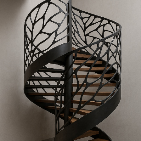
Выезд и ЗD ПРОЕКТ
бесплатно!
Лестница на
металлокаркасе по
обшивку деревом 
Москве