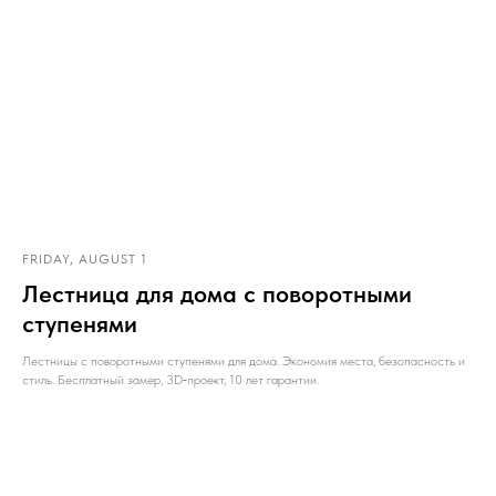
FRIDAY, AUGUST 1
Лестница для дома с поворотными
ступенями
Лестницы с поворотными ступенями для дома. Экономия места, безопасность и
стиль. Бесплатный замер, 3D‑проект, 10 лет гарантии.