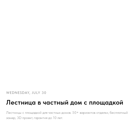
WEDNESDAY, JULY 30
Лестница в частный дом с площадкой
Лестницы с площадкой для частных домов. 50+ вариантов отделки, бесплатный
замер, 3D проект, гарантия до 10 лет.