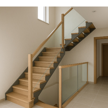
Выезд и ЗD ПРОЕКТ
бесплатно!
Лестница на
металлокаркасе по
обшивку деревом 
Москве