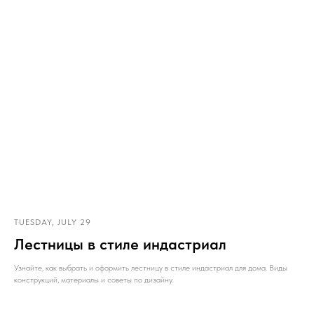
TUESDAY, JULY 29
Лестницы в стиле индастриал
Узнайте, как выбрать и оформить лестницу в стиле индастриал для дома. Виды
конструкций, материалы и советы по дизайну.