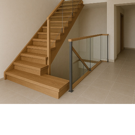
Выезд и ЗD ПРОЕКТ
бесплатно!
Лестница на
металлокаркасе по
обшивку деревом 
Москве