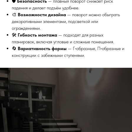
🛡
Безопасность
— плавный поворот снижает риск
падения и делает подъём удобнее.
🎨
Возможности дизайна
— поворот можно обыграть
декоративными элементами, подсветкой или
ограждениями.
🛠
Гибкость монтажа
— подходят для разных
планировок, включая угловые и сложные помещения.
🔄
Вариативность формы
— Г‑образные, П‑образные и
конструкции с забежными ступенями.