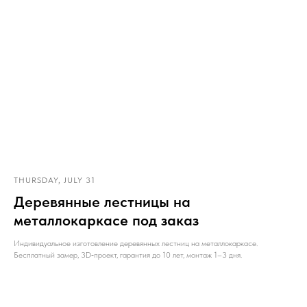
THURSDAY, JULY 31
Деревянные лестницы на
металлокаркасе под заказ
Индивидуальное изготовление деревянных лестниц на металлокаркасе.
Бесплатный замер, 3D‑проект, гарантия до 10 лет, монтаж 1–3 дня.