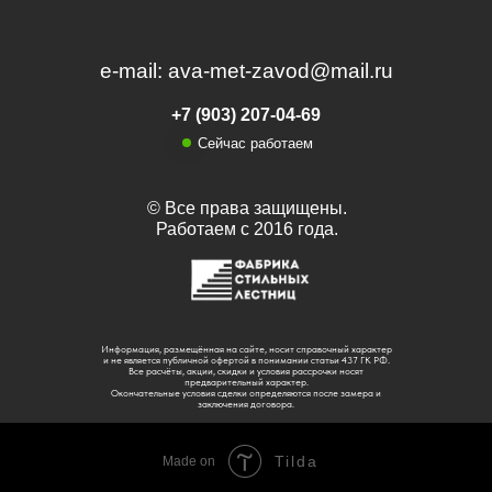
e-mail: ava-met-zavod@mail.ru
+7 (903) 207-04-69
Сейчас работаем
© Все права защищены.
Работаем с 2016 года.
Информация, размещённая на сайте, носит справочный характер
и не является публичной офертой в понимании статьи 437 ГК РФ.
Все расчёты, акции, скидки и условия рассрочки носят
предварительный характер.
Окончательные условия сделки определяются после замера и
заключения договора.
Tilda
Made on
Сделано в