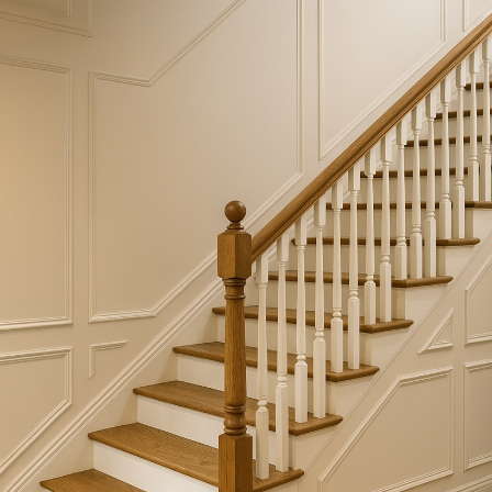
Выезд и ЗD ПРОЕКТ
бесплатно!
Лестница на
металлокаркасе по
обшивку деревом 
Москве