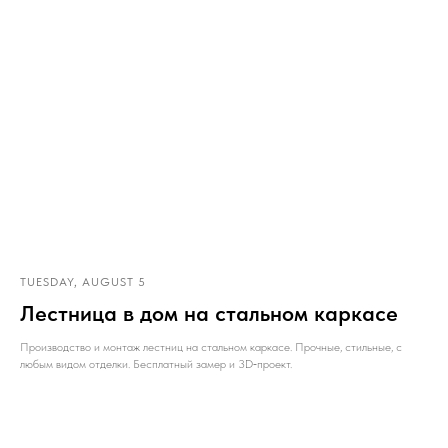
TUESDAY, AUGUST 5
Лестница в дом на стальном каркасе
Производство и монтаж лестниц на стальном каркасе. Прочные, стильные, с
любым видом отделки. Бесплатный замер и 3D‑проект.