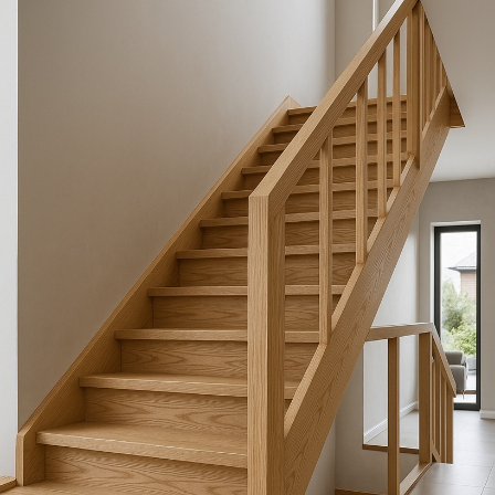
Выезд и ЗD ПРОЕКТ
бесплатно!
Лестница на
металлокаркасе по
обшивку деревом 
Москве