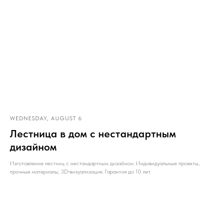
WEDNESDAY, AUGUST 6
Лестница в дом с нестандартным
дизайном
Изготовление лестниц с нестандартным дизайном. Индивидуальные проекты,
прочные материалы, 3D‑визуализация. Гарантия до 10 лет.