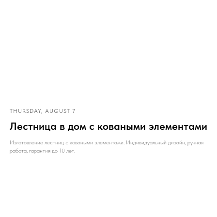
THURSDAY, AUGUST 7
Лестница в дом с коваными элементами
Изготовление лестниц с коваными элементами. Индивидуальный дизайн, ручная
работа, гарантия до 10 лет.