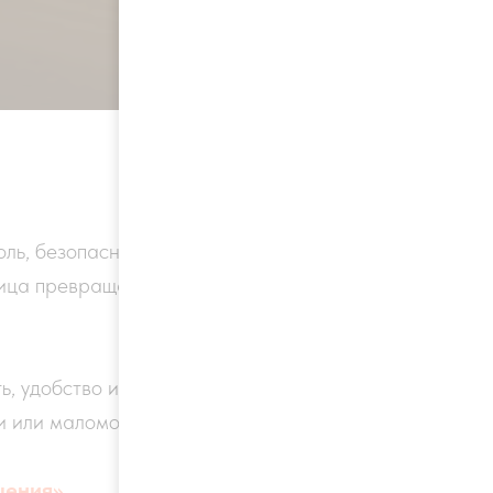
ль, безопасность, управление
ица превращается не просто в
ь, удобство и
ми или маломобильными
шения»
.