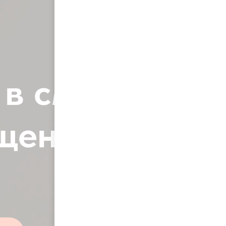
в смарт-
ещением и