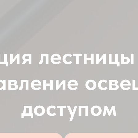
ция лестницы 
авление осв
доступом