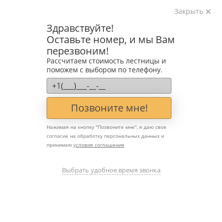
Закрыть
Изготавливаем лестницы на металлокаркасе
Здравствуйте!
на лазерном оборудовании с 2016 года
Оставьте номер, и мы Вам
Звоните:
перезвоним!
+7 (903) 207-04-69
Рассчитаем стоимость лестницы и
поможем с выбором по телефону.
Позвоните мне!
Нажимая на кнопку "
Позвоните мне
", я даю свое
согласие на обработку персональных данных и
принимаю
условия соглашения
Лестницы с открытым
каркасом и парящими
Выбрать удобное время звонка
ступенями: визуальная
лёгкость в интерьере