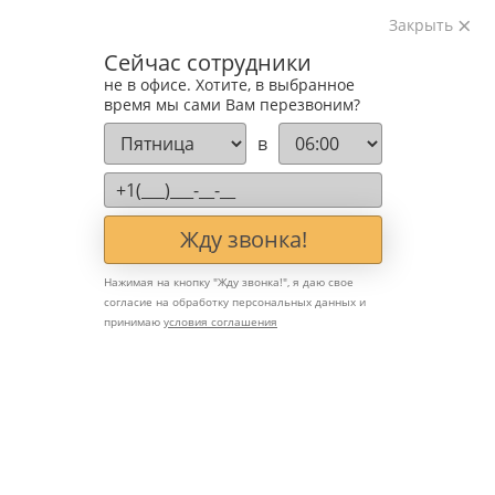
Закрыть
Изготавливаем лестницы на металлокаркасе
Сейчас сотрудники
на лазерном оборудовании с 2016 года
не в офисе. Хотите, в выбранное
Звоните:
время мы сами Вам перезвоним?
+7 (903) 207-04-69
в
Жду звонка!
Нажимая на кнопку "
Жду звонка!
", я даю свое
согласие на обработку персональных данных и
принимаю
условия соглашения
Выбор ограждения для
детей: безопасность и
дизайн