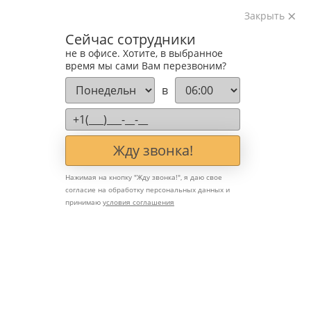
Закрыть
Изготавливаем лестницы на металлокаркасе
Сейчас сотрудники
на лазерном оборудовании с 2016 года
не в офисе. Хотите, в выбранное
Звоните:
время мы сами Вам перезвоним?
+7 (903) 207-04-69
в
Жду звонка!
Нажимая на кнопку "
Жду звонка!
", я даю свое
согласие на обработку персональных данных и
принимаю
условия соглашения
Стиль хай-тек для
внутренних лестниц:
стекло, металл, подсветка