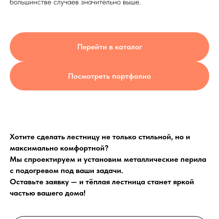
большинстве случаев значительно выше.
Перейти в каталог
Посмотреть портфолио
Хотите сделать лестницу не только стильной, но и
максимально комфортной?
Мы спроектируем и установим металлические перила
Выезд и ЗD ПРОЕКТ
бесплатно!
с подогревом под ваши задачи.
Лестница на
Оставьте заявку — и тёплая лестница станет яркой
частью вашего дома!
металлокаркасе по
обшивку деревом 