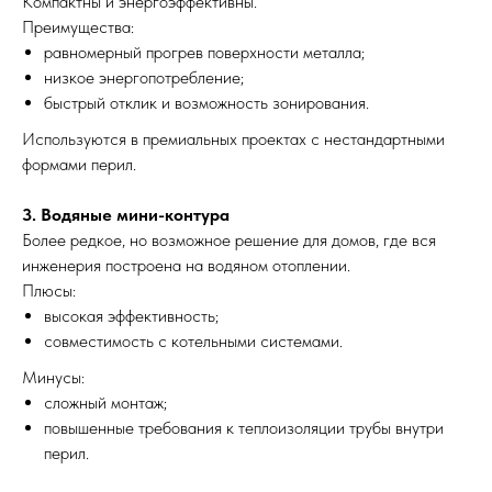
Компактны и энергоэффективны.
Преимущества:
равномерный прогрев поверхности металла;
низкое энергопотребление;
быстрый отклик и возможность зонирования.
Используются в премиальных проектах с нестандартными
Выезд и ЗD ПРОЕКТ
бесплатно!
формами перил.
Лестница на
3. Водяные мини-контура
металлокаркасе по
Более редкое, но возможное решение для домов, где вся
инженерия построена на водяном отоплении.
обшивку деревом 
Плюсы:
Москве
высокая эффективность;
совместимость с котельными системами.
Минусы:
сложный монтаж;
повышенные требования к теплоизоляции трубы внутри
перил.