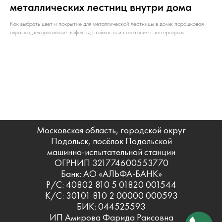
металлических лестниц внутри дома
Как выбрать цвет и покрытие для металлической лестницы в доме: порошковая
окраска, декоративные эффекты, стойкость и сочетание с интерьером.
Московская область, городской округ
Подольск, посёлок Подольской
машинно-испытательной станции
ОГРНИП 321774600553770
Банк: АО «АЛЬФА-БАНК»
Р/С: 40802 810 5 01820 001544
К/С: 30101 810 2 00000 000593
БИК: 044525593
ИП Амирова Фарида Раисовна