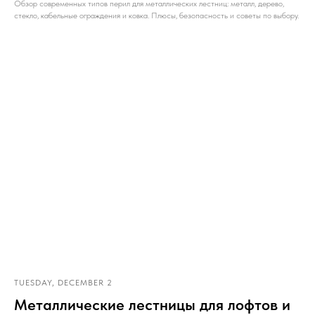
Обзор современных типов перил для металлических лестниц: металл, дерево,
стекло, кабельные ограждения и ковка. Плюсы, безопасность и советы по выбору.
TUESDAY, DECEMBER 2
Металлические лестницы для лофтов и