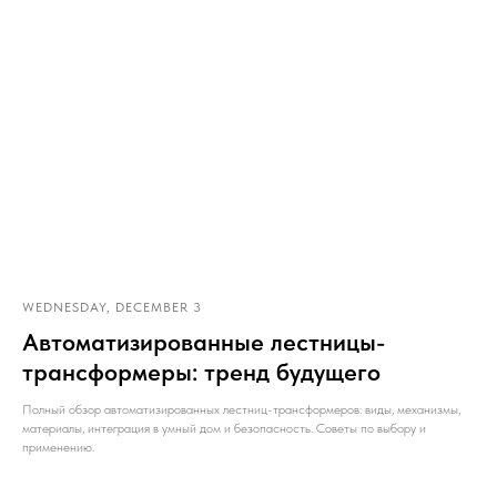
WEDNESDAY, DECEMBER 3
Автоматизированные лестницы-
трансформеры: тренд будущего
Полный обзор автоматизированных лестниц-трансформеров: виды, механизмы,
материалы, интеграция в умный дом и безопасность. Советы по выбору и
применению.