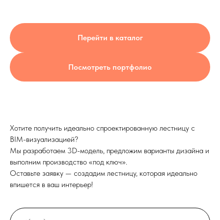
Перейти в каталог
Посмотреть портфолио
Выезд и ЗD ПРОЕКТ
бесплатно!
Лестница на
металлокаркасе по
Хотите получить идеально спроектированную лестницу с
BIM-визуализацией?
обшивку деревом 
Мы разработаем 3D-модель, предложим варианты дизайна и
Москве
выполним производство «под ключ».
Оставьте заявку — создадим лестницу, которая идеально
впишется в ваш интерьер!