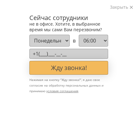
Закрыть
Изготавливаем лестницы на металлокаркасе
Сейчас сотрудники
на лазерном оборудовании с 2016 года
не в офисе. Хотите, в выбранное
Звоните:
время мы сами Вам перезвоним?
+7 (903) 207-04-69
в
Жду звонка!
Нажимая на кнопку "
Жду звонка!
", я даю свое
согласие на обработку персональных данных и
принимаю
условия соглашения
Подбор цвета и фактуры
металлической лестницы
под интерьер дома