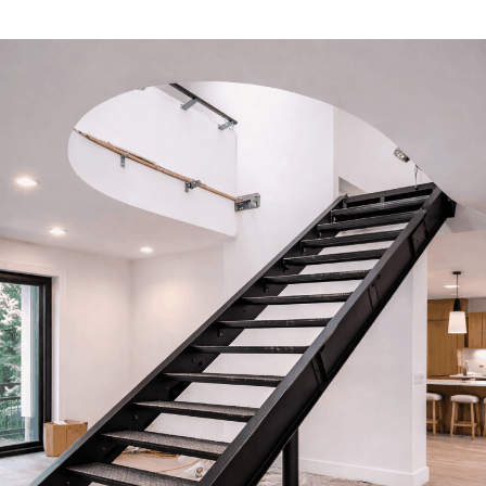
Выезд и ЗD ПРОЕКТ
бесплатно!
Лестница на
металлокаркасе по
обшивку деревом 
Москве