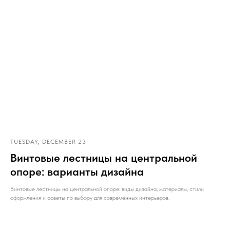
TUESDAY, DECEMBER 23
Винтовые лестницы на центральной
опоре: варианты дизайна
Винтовые лестницы на центральной опоре: виды дизайна, материалы, стили
оформления и советы по выбору для современных интерьеров.