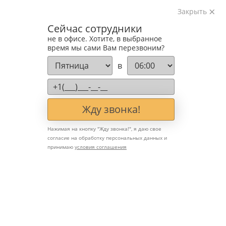
Закрыть
Лестница Геометрия
Сейчас сотрудники
не в офисе. Хотите, в выбранное
время мы сами Вам перезвоним?
в
Жду звонка!
Нажимая на кнопку "
Жду звонка!
", я даю свое
согласие на обработку персональных данных и
принимаю
условия соглашения
Лестница закрытого типа в дереве.
Каркас закрытого типа - Листовая сталь
6мм. Ограждения из листа металла с
рисунком - "Геометрия". Классик.
Полная зашивка деревом + мдф.
Материал ступеней, столбов и перил:
Лиственница, Дуб кантри, Ясень или