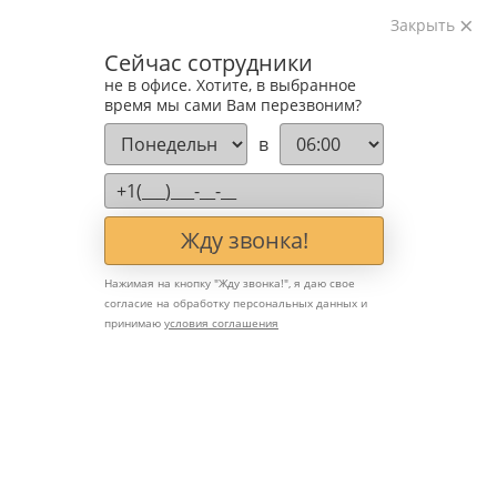
Закрыть
Изготавливаем лестницы на металлокаркасе
Сейчас сотрудники
на лазерном оборудовании с 2016 года
не в офисе. Хотите, в выбранное
Звоните:
время мы сами Вам перезвоним?
+7 (903) 207-04-69
в
Жду звонка!
Лестницы в стиле ар-деко:
Нажимая на кнопку "
Жду звонка!
", я даю свое
согласие на обработку персональных данных и
когда конструкция
принимаю
условия соглашения
становится искусством
Стиль ар-деко — это сочетание роскоши, симметрии,
благородных материалов и чётких линий. Он появился в 1920-х
годах и до сих пор остаётся одним из самых выразительных