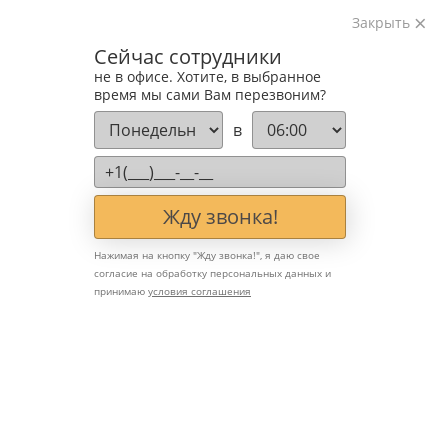
Закрыть
Изготавливаем лестницы на металлокаркасе
Сейчас сотрудники
на лазерном оборудовании с 2016 года
не в офисе. Хотите, в выбранное
Звоните:
время мы сами Вам перезвоним?
+7 (903) 207-04-69
в
Жду звонка!
Нажимая на кнопку "
Жду звонка!
", я даю свое
согласие на обработку персональных данных и
принимаю
условия соглашения
🎨 Лестницы с витражами
и деревянными
элементами: сочетание
стилей и уюта