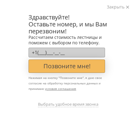
Закрыть
Изготавливаем лестницы на металлокаркасе
Здравствуйте!
на лазерном оборудовании с 2016 года
Оставьте номер, и мы Вам
Звоните:
перезвоним!
+7 (903) 207-04-69
Рассчитаем стоимость лестницы и
поможем с выбором по телефону.
Позвоните мне!
Нажимая на кнопку "
Позвоните мне
", я даю свое
согласие на обработку персональных данных и
принимаю
условия соглашения
🌀 Лестницы с призмами и
изгибами: необычные
Выбрать удобное время звонка
формы для уникального
интерьера