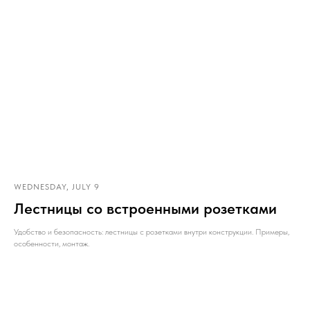
WEDNESDAY, JULY 9
Лестницы со встроенными розетками
Удобство и безопасность: лестницы с розетками внутри конструкции. Примеры,
особенности, монтаж.