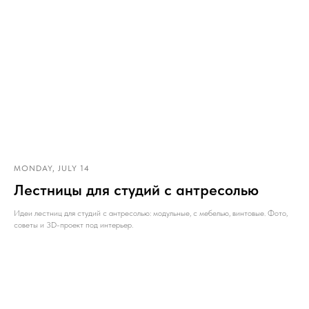
MONDAY, JULY 14
Лестницы для студий с антресолью
Идеи лестниц для студий с антресолью: модульные, с мебелью, винтовые. Фото,
советы и 3D-проект под интерьер.