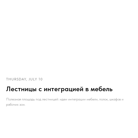
THURSDAY, JULY 10
Лестницы с интеграцией в мебель
Полезная площадь под лестницей: идеи интеграции мебели, полок, шкафов и
рабочих зон.