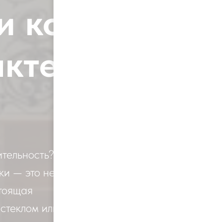
и ковки —
актер в
тельность?
ки — это не
тоящая
 стеклом или