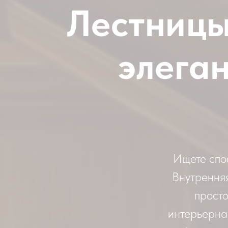
Лестницы
элеган
Ищете спо
Внутренняя
прост
интерьерная