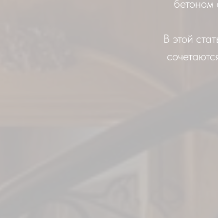
бетоном 
В этой ста
сочетаютс