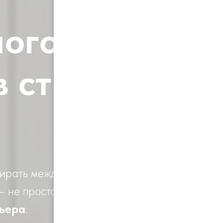
ого дома:
в стиль и
бирать между
 не просто
рьера
.