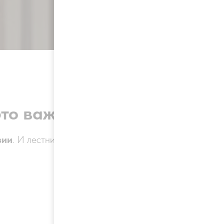
это важно?
зии
. И лестница — это не