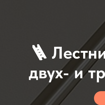
🪜 Лестни
двух- и 