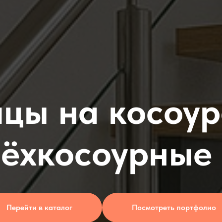
цы на косоур
трёхкосоурные
Перейти в каталог
Посмотреть портфолио