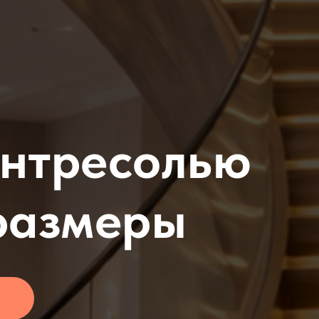
антресолью
 размеры