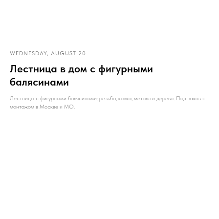
WEDNESDAY, AUGUST 20
Лестница в дом с фигурными
балясинами
Лестницы с фигурными балясинами: резьба, ковка, металл и дерево. Под заказ с
монтажом в Москве и МО.