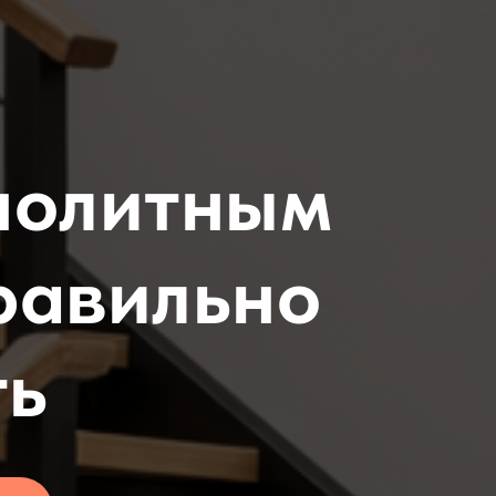
онолитным
равильно
ть