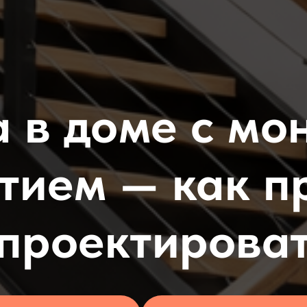
 в доме с м
тием — как п
проектирова