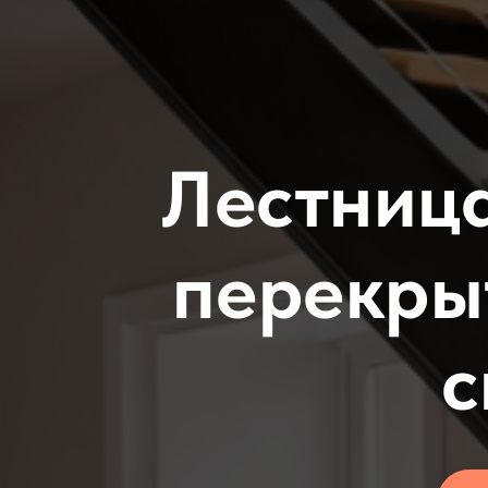
Лестница
перекры
с