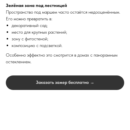
Зелёная зона под лестницей
Пространство под маршем часто остаётся недооценённым.
Его можно превратить в:
декоративный сад;
место для крупных растений;
зону с фитостеной;
композицию с подсветкой.
Выезд и ЗD ПРОЕКТ
бесплатно!
Особенно эффектно это смотрится в домах с панорамным
остеклением.
Лестница на
металлокаркасе по
обшивку деревом 
Заказать замер бесплатно →
Москве