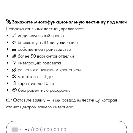
Выезд и ЗD ПРОЕКТ
бесплатно!
Лестница на
🚀 Закажите многофункциональную лестницу под ключ
Фабрика стильных лестниц предлагает:
металлокаркасе по
📐 индивидуальный проект
обшивку деревом 
🎨 бесплатную 3D-визуализацию
Москве
🧱 собственное производство
🪵 более 50 вариантов отделки
💡 интеграцию подсветки
🌿 решения с нишами и хранением
🛠 монтаж за 1–3 дня
📄 гарантию до 10 лет
💳 беспроцентную рассрочку
👉 Оставьте заявку — и мы создадим лестницу, которая
станет центром вашего интерьера.
+7