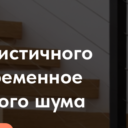
истичного
ременное
ного шума