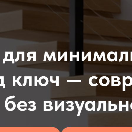
 для минимал
д ключ — сов
без визуаль