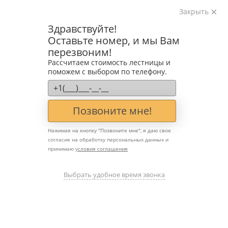
Закрыть
Изготавливаем лестницы на металлокаркасе
Здравствуйте!
на лазерном оборудовании с 2016 года
Оставьте номер, и мы Вам
Звоните:
перезвоним!
+7 (903) 207-04-69
Рассчитаем стоимость лестницы и
поможем с выбором по телефону.
Позвоните мне!
Нажимая на кнопку "
Позвоните мне
", я даю свое
согласие на обработку персональных данных и
принимаю
условия соглашения
Кованые элементы для
модерна: декоративные
Выбрать удобное время звонка
вставки в металлических
лестницах