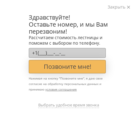
Закрыть
Изготавливаем лестницы на металлокаркасе
Здравствуйте!
на лазерном оборудовании с 2016 года
Оставьте номер, и мы Вам
Звоните:
перезвоним!
+7 (903) 207-04-69
Рассчитаем стоимость лестницы и
поможем с выбором по телефону.
Позвоните мне!
Нажимая на кнопку "
Позвоните мне
", я даю свое
Когда нужен двойной
согласие на обработку персональных данных и
принимаю
условия соглашения
косоур для внутренней
лестницы — в каких
Выбрать удобное время звонка
случаях одного
металлокаркаса уже
недостаточно