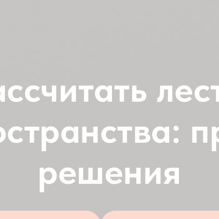
ассчитать лес
остранства: 
решения