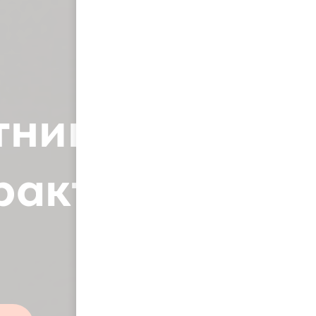
тницу для
практичные