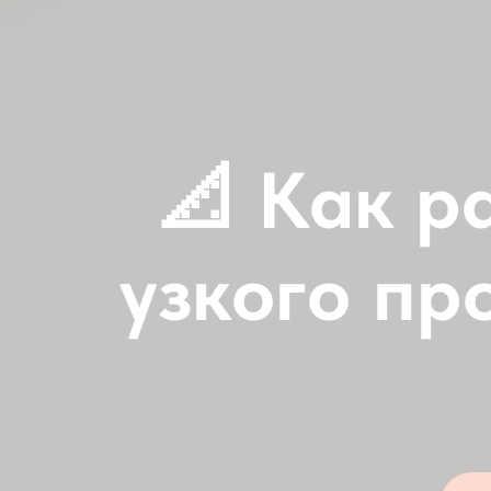
📐 Как р
узкого пр