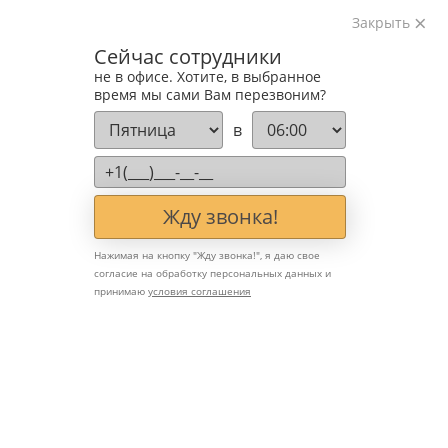
Закрыть
Изготавливаем лестницы на металлокаркасе
Сейчас сотрудники
на лазерном оборудовании с 2016 года
не в офисе. Хотите, в выбранное
Звоните:
время мы сами Вам перезвоним?
+7 (903) 207-04-69
в
Жду звонка!
Нажимая на кнопку "
Жду звонка!
", я даю свое
согласие на обработку персональных данных и
принимаю
условия соглашения
Что такое лестница-
трансформер и кому она
подходит