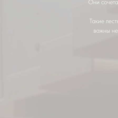
Они сочета
Такие лест
важны не