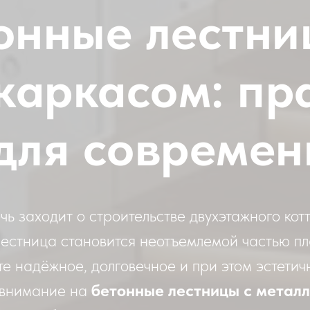
онные лестни
каркасом: пр
для современ
чь заходит о строительстве двухэтажного кот
лестница становится неотъемлемой частью п
те надёжное, долговечное и при этом эстети
 внимание на
бетонные лестницы с метал