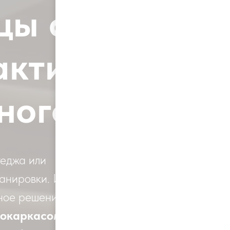
цы с
актичное
ного дома
теджа или
ланировки. И
чное решение
локаркасом
.