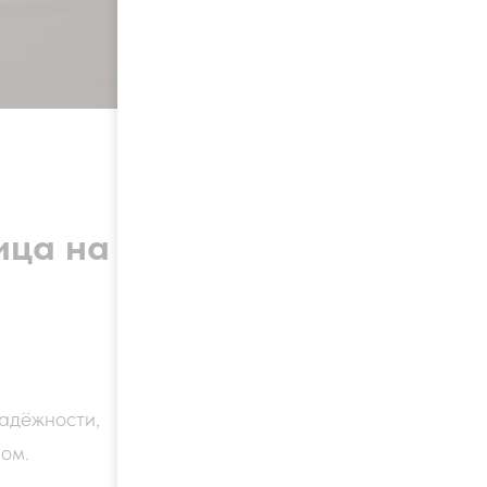
ица на
адёжности,
ом.